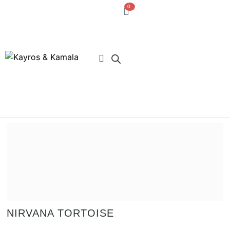
0
· Acceso usuarios
NIRVANA TORTOISE