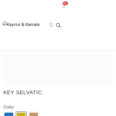
0
· Acceso usuarios
KEY SELVATIC
Color