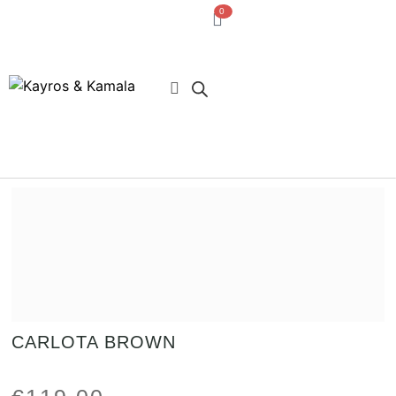
0
· Acceso usuarios
CARLOTA BROWN