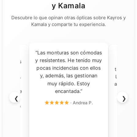
y Kamala
Descubre lo que opinan otras ópticas sobre Kayros y
Kamala y comparte tu experiencia.
“Las monturas son cómodas
ía dudas,
“Una 
y resistentes. He tenido muy
ecibir las
decisi
pocas incidencias con ellos
almente
tomado pa
y, además, las gestionan
a calidad.
Las gafas
muy rápido. Estoy
s son
aceptación
encantada.”
rvicio fue
y el so
❮
❯
n todo
rápi
· Andrea P.
ercial de
cional y
o con su