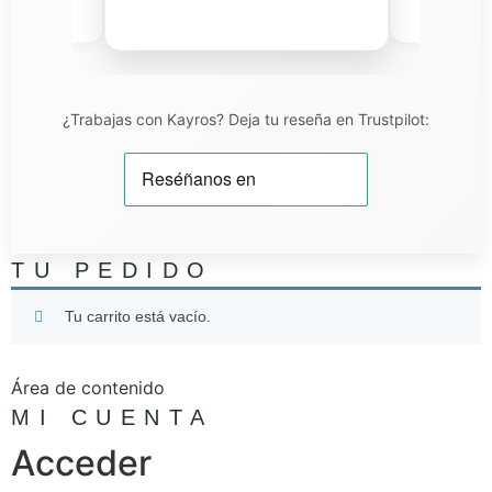
niel T.
¿Trabajas con Kayros? Deja tu reseña en Trustpilot:
TU PEDIDO
Tu carrito está vacío.
Área de contenido
MI CUENTA
Acceder