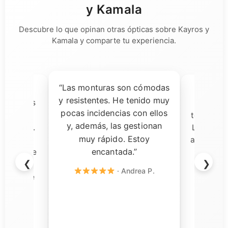
y Kamala
Descubre lo que opinan otras ópticas sobre Kayros y
Kamala y comparte tu experiencia.
“Las monturas son cómodas
ía dudas,
“Una 
y resistentes. He tenido muy
ecibir las
decisi
pocas incidencias con ellos
almente
tomado pa
y, además, las gestionan
a calidad.
Las gafas
muy rápido. Estoy
s son
aceptación
encantada.”
rvicio fue
y el so
❮
❯
n todo
rápi
· Andrea P.
ercial de
cional y
o con su