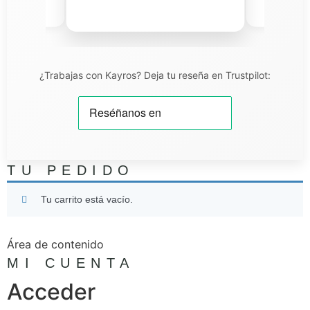
niel T.
¿Trabajas con Kayros? Deja tu reseña en Trustpilot:
TU PEDIDO
Tu carrito está vacío.
Área de contenido
MI CUENTA
Acceder