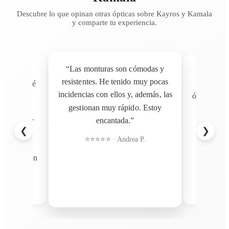
Descubre lo que opinan otras ópticas sobre Kayros y Kamala
y comparte tu experiencia.
“Las monturas son cómodas y
udas, pero
“Una de l
resistentes. He tenido muy pocas
 gafas quedé
que hemos
incidencias con ellos y, además, las
do por la
óptica. Las
gestionan muy rápido. Estoy
ados son
aceptación
encantada.”
cio fue muy
soporte
❮
❯
ento. Mi
⭐⭐⭐⭐⭐ · Andrea P.
zona es
⭐⭐⭐
ncantado con
l T.