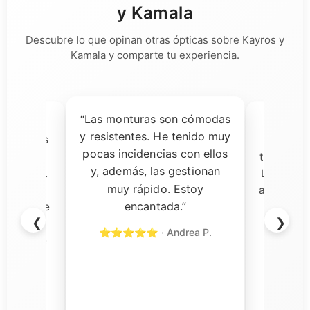
y Kamala
Descubre lo que opinan otras ópticas sobre Kayros y
Kamala y comparte tu experiencia.
“Las monturas son cómodas
ía dudas,
“Una 
y resistentes. He tenido muy
ecibir las
decisi
pocas incidencias con ellos
almente
tomado pa
y, además, las gestionan
a calidad.
Las gafas
muy rápido. Estoy
s son
aceptación
encantada.”
rvicio fue
y el so
❮
❯
n todo
rápi
⭐⭐⭐⭐⭐ · Andrea P.
ercial de
⭐⭐⭐⭐⭐
cional y
o con su