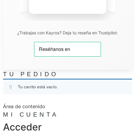
iel T.
¿Trabajas con Kayros? Deja tu reseña en Trustpilot:
TU PEDIDO
Tu carrito está vacío.
Área de contenido
MI CUENTA
Acceder