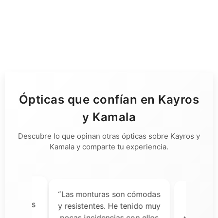
Ópticas que confían en Kayros
y Kamala
Descubre lo que opinan otras ópticas sobre Kayros y
Kamala y comparte tu experiencia.
“Las monturas son cómodas
ía dudas,
“Una 
y resistentes. He tenido muy
ecibir las
decisi
pocas incidencias con ellos