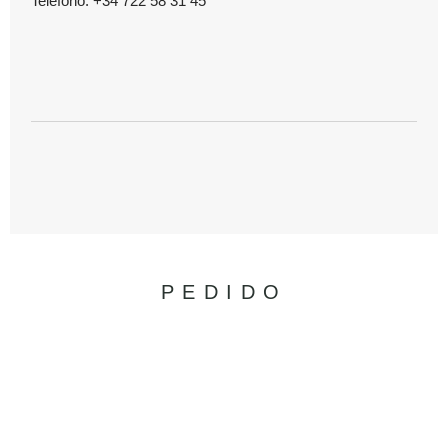
Teléfono: +34 722 58 31 45
PEDIDO
KAMALA COLLECTION