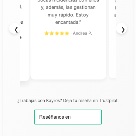
almente
tomado pa
y, además, las gestionan
a calidad.
Las gafas
muy rápido. Estoy
s son
aceptación
encantada.”
rvicio fue
y el so
❮
❯
n todo
rápi
⭐⭐⭐⭐⭐ · Andrea P.
ercial de
⭐⭐⭐⭐⭐
cional y
o con su
iel T.
¿Trabajas con Kayros? Deja tu reseña en Trustpilot: