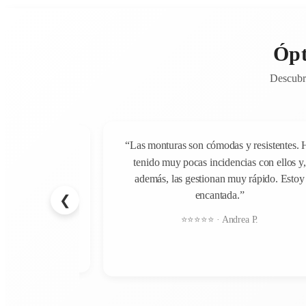
Ópt
Descubre
“Las monturas son cómodas y resistentes. 
 pero después de
tenido muy pocas incidencias con ellos y,
lmente sorprendido
además, las gestionan muy rápido. Estoy
son impecables y el
encantada.”
 todo momento. Mi
❮
cepcional y estoy
⭐⭐⭐⭐⭐ · Andrea P.
trato.”
l T.