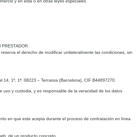
ercio y en esta o en otras leyes especiales.
 del PRESTADOR.
reserva el derecho de modificar unilateralmente las condiciones, sin
l 14, 1º, 1ª, 08223 – Terrassa (Barcelona), CIF B44897270.
e uso y custodia, y es responsable de la veracidad de los datos
to en que este acepta durante el proceso de contratación en línea
web, de un producto concreto.