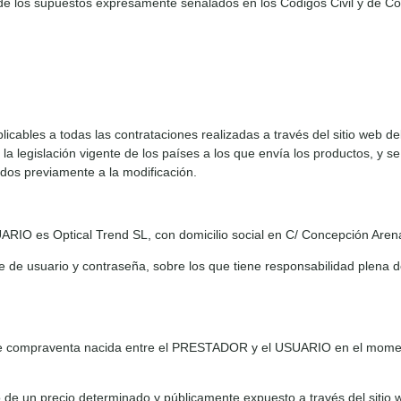
de los supuestos expresamente señalados en los Códigos Civil y de Com
plicables a todas las contrataciones realizadas a través del sitio web
egislación vigente de los países a los que envía los productos, y se 
dos previamente a la modificación.
RIO es Optical Trend SL, con domicilio social en C/ Concepción Arena
 de usuario y contraseña, sobre los que tiene responsabilidad plena d
ual de compraventa nacida entre el PRESTADOR y el USUARIO en el momen
 de un precio determinado y públicamente expuesto a través del sitio 