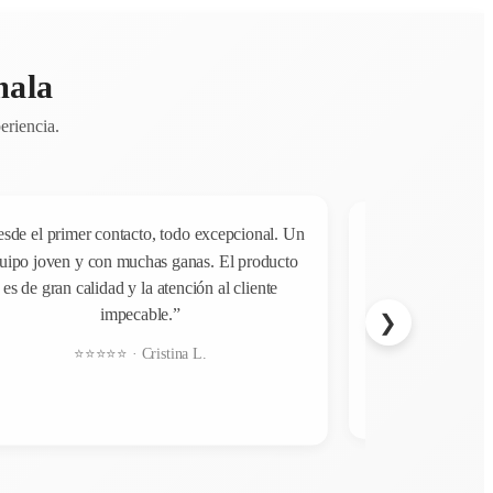
mala
eriencia.
sde el primer contacto, todo excepcional. Un
“El diseño es esp
uipo joven y con muchas ganas. El producto
sienten de mucha c
es de gran calidad y la atención al cliente
comercial en mi 
impecable.”
si
❯
⭐⭐⭐
⭐⭐⭐⭐⭐ · Cristina L.