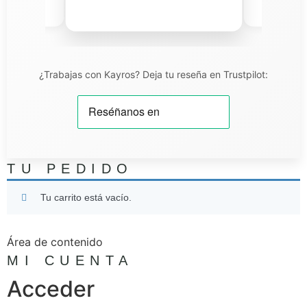
iel T.
¿Trabajas con Kayros? Deja tu reseña en Trustpilot:
TU PEDIDO
Tu carrito está vacío.
Área de contenido
MI CUENTA
Acceder