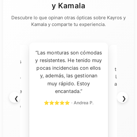
y Kamala
Descubre lo que opinan otras ópticas sobre Kayros y
Kamala y comparte tu experiencia.
“Las monturas son cómodas
ía dudas,
“Una 
y resistentes. He tenido muy
ecibir las
decisi
pocas incidencias con ellos
almente
tomado pa
y, además, las gestionan
a calidad.
Las gafas
muy rápido. Estoy
s son
aceptación
encantada.”
rvicio fue
y el so
❮
❯
n todo
rápi
⭐⭐⭐⭐⭐ · Andrea P.
ercial de
⭐⭐⭐⭐⭐
cional y
o con su