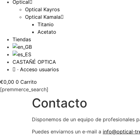
Optical
Optical Kayros
Optical Kamala
Titanio
Acetato
Tiendas
CASTAÑÉ OPTICA
· Acceso usuarios
€
0,00
0
Carrito
[premmerce_search]
Contacto
Disponemos de un equipo de profesionales pa
Puedes enviarnos un e-mail a
info@optical-t