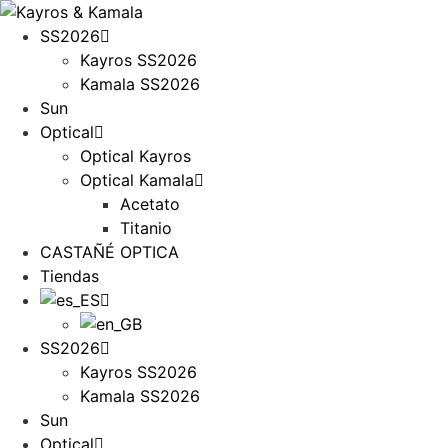
Ir
al
SS2026
contenido
Kayros SS2026
Kamala SS2026
Sun
Optical
Optical Kayros
Optical Kamala
Acetato
Titanio
CASTAÑÉ OPTICA
Tiendas
SS2026
Kayros SS2026
Kamala SS2026
Sun
Optical