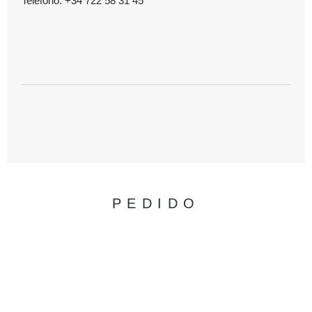
Teléfono: +34 722 58 31 45
PEDIDO
KAMALA COLLECTION