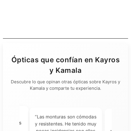
Ópticas que confían en Kayros
y Kamala
Descubre lo que opinan otras ópticas sobre Kayros y
Kamala y comparte tu experiencia.
“Las monturas son cómodas
ía dudas,
“Una 
y resistentes. He tenido muy
ecibir las
decisi
pocas incidencias con ellos