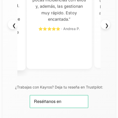
almente
tomado pa
y, además, las gestionan
a calidad.
Las gafas
muy rápido. Estoy
s son
aceptación
encantada.”
rvicio fue
y el so
❮
❯
n todo
rápi
⭐⭐⭐⭐⭐ · Andrea P.
ercial de
⭐⭐⭐⭐⭐
cional y
o con su
iel T.
¿Trabajas con Kayros? Deja tu reseña en Trustpilot: