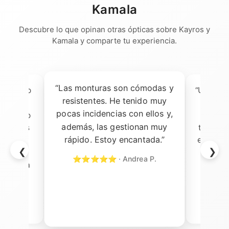
Kamala
Descubre lo que opinan otras ópticas sobre Kayros y
Kamala y comparte tu experiencia.
“Las monturas son cómodas y
das, pero
“Una de 
resistentes. He tenido muy
as gafas
que 
pocas incidencias con ellos y,
prendido
nuestr
además, las gestionan muy
acabados
tienen 
rápido. Estoy encantada.”
servicio
entre lo
❮
❯
 todo
siempre
⭐⭐⭐⭐⭐ · Andrea P.
al de la
⭐⭐⭐
 y estoy
rato.”
l T.