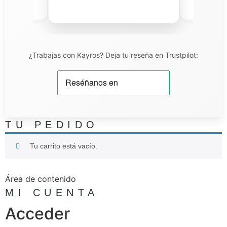
iel T.
¿Trabajas con Kayros? Deja tu reseña en Trustpilot:
TU PEDIDO
Tu carrito está vacío.
Área de contenido
MI CUENTA
Acceder