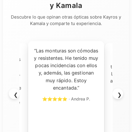
y Kamala
Descubre lo que opinan otras ópticas sobre Kayros y
Kamala y comparte tu experiencia.
“Las monturas son cómodas
ía dudas,
“Una 
y resistentes. He tenido muy
ecibir las
decisi
pocas incidencias con ellos
almente
tomado pa
y, además, las gestionan
a calidad.
Las gafas
muy rápido. Estoy
s son
aceptación
encantada.”
rvicio fue
y el so
❮
❯
n todo
rápi
⭐⭐⭐⭐⭐ · Andrea P.
ercial de
⭐⭐⭐⭐⭐
cional y
o con su