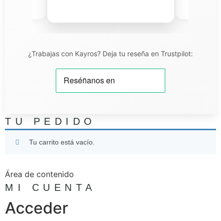
iel T.
¿Trabajas con Kayros? Deja tu reseña en Trustpilot:
TU PEDIDO
Tu carrito está vacío.
Área de contenido
MI CUENTA
Acceder