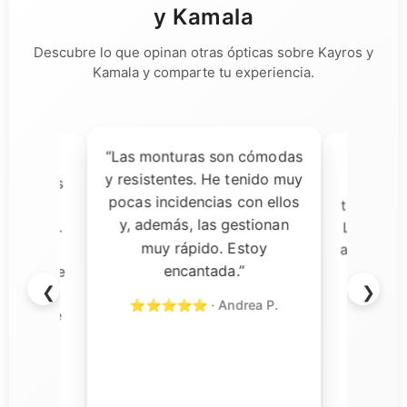
y Kamala
Descubre lo que opinan otras ópticas sobre Kayros y
Kamala y comparte tu experiencia.
“Las monturas son cómodas
ía dudas,
“Una 
y resistentes. He tenido muy
ecibir las
decisi
pocas incidencias con ellos
almente
tomado pa
y, además, las gestionan
a calidad.
Las gafas
muy rápido. Estoy
s son
aceptación
encantada.”
rvicio fue
y el so
❮
❯
n todo
rápi
⭐⭐⭐⭐⭐ · Andrea P.
ercial de
⭐⭐⭐⭐⭐
cional y
o con su