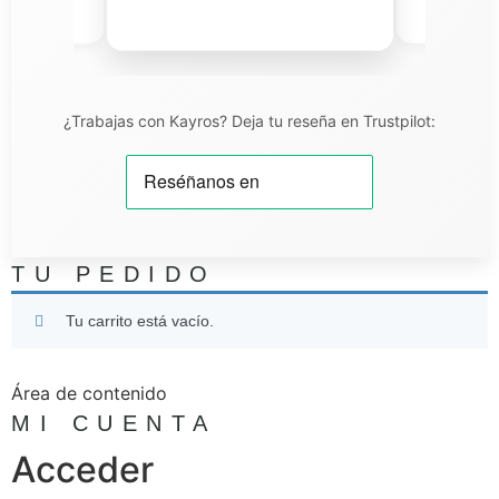
iel T.
¿Trabajas con Kayros? Deja tu reseña en Trustpilot:
TU PEDIDO
Tu carrito está vacío.
Área de contenido
MI CUENTA
Acceder