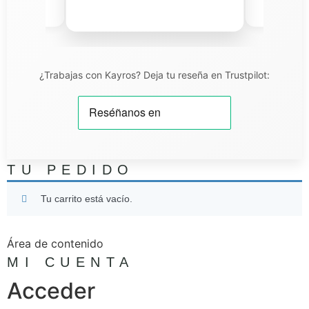
iel T.
¿Trabajas con Kayros? Deja tu reseña en Trustpilot:
TU PEDIDO
Tu carrito está vacío.
Área de contenido
MI CUENTA
Acceder