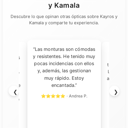
y Kamala
Descubre lo que opinan otras ópticas sobre Kayros y
Kamala y comparte tu experiencia.
“Las monturas son cómodas
ía dudas,
“Una 
y resistentes. He tenido muy
ecibir las
decisi
pocas incidencias con ellos
almente
tomado pa
y, además, las gestionan
a calidad.
Las gafas
muy rápido. Estoy
s son
aceptación
encantada.”
rvicio fue
y el so
❮
❯
n todo
rápi
⭐⭐⭐⭐⭐ · Andrea P.
ercial de
⭐⭐⭐⭐⭐
cional y
o con su